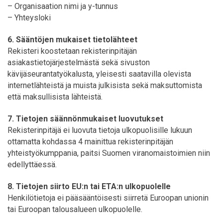
– Organisaation nimi ja y-tunnus
– Yhteysloki
6. Sääntöjen mukaiset tietolähteet
Rekisteri koostetaan rekisterinpitäjän
asiakastietojärjestelmästä sekä sivuston
kävijäseurantatyökalusta, yleisesti saatavilla olevista
internetlähteistä ja muista julkisista sekä maksuttomista
että maksullisista lähteistä.
7. Tietojen säännönmukaiset luovutukset
Rekisterinpitäjä ei luovuta tietoja ulkopuolisille lukuun
ottamatta kohdassa 4 mainittua rekisterinpitäjän
yhteistyökumppania, paitsi Suomen viranomaistoimien niin
edellyttäessä.
8. Tietojen siirto EU:n tai ETA:n ulkopuolelle
Henkilötietoja ei pääsääntöisesti siirretä Euroopan unionin
tai Euroopan talousalueen ulkopuolelle.