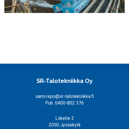
SR-Talotekniikka Oy
sami.repo@sr-talotekniikka.fi
Puh. 0400-802 376
Liiketie 2
2050 Jyväskylä